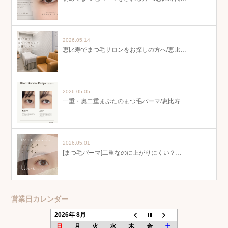
2026.05.14
恵比寿でまつ毛サロンをお探しの方へ/恵比…
2026.05.05
一重・奥二重まぶたのまつ毛パーマ/恵比寿…
2026.05.01
[まつ毛パーマ]二重なのに上がりにくい？…
営業日カレンダー
2026年 8月
日
月
火
水
木
金
土