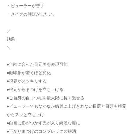
・ビューラーが苦手
・メイクの時短がしたい。
／
効果
＼
●年齢に合った目元美を表現可能
●顔印象が驚くほど変化
●視界がスッキリする
●根元からまつげを立ち上げる
●ご自身の自まつ毛を最大限に長く魅せる
●ビューラーでもなかなか綺麗に上げきれない目尻と目頭も根元
からスッと立ち上げ
●白目に影がつかず光が入り綺麗な瞳に
●下がりまつげのコンプレックス解消