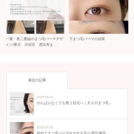
一重・奥二重瞼のまつ毛パーマデザ
下まつ毛パーマの効果
イン/東京 渋谷区 恵比寿ま…
最近の記事
2026.06.10
がんばらなくても整う目元へ｜大人のまつ毛…
2026.05.20
初めてまつ毛パーマをされる方へ/恵比寿代…